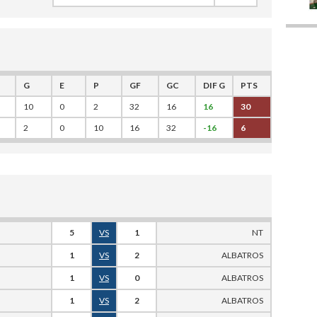
G
E
P
GF
GC
DIF G
PTS
10
0
2
32
16
16
30
2
0
10
16
32
-16
6
5
VS
1
NT
1
VS
2
ALBATROS
1
VS
0
ALBATROS
1
VS
2
ALBATROS