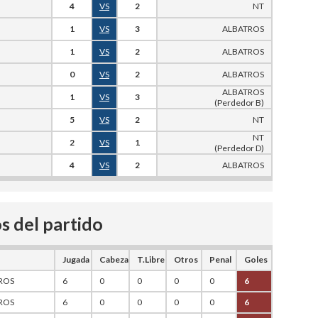
4
VS
2
NT
1
VS
3
ALBATROS
1
VS
2
ALBATROS
0
VS
2
ALBATROS
ALBATROS
1
VS
3
(Perdedor B)
5
VS
2
NT
NT
2
VS
1
(Perdedor D)
4
VS
2
ALBATROS
s del partido
Jugada
Cabeza
T.Libre
Otros
Penal
Goles
ROS
6
0
0
0
0
6
ROS
6
0
0
0
0
6