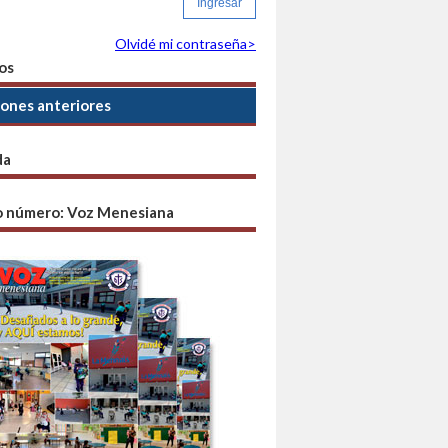
Olvidé mi contraseña>
os
iones anteriores
da
o número: Voz Menesiana