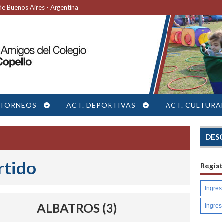
e Buenos Aires - Argentina
TORNEOS
ACT. DEPORTIVAS
ACT. CULTURA
DES
rtido
Regis
ALBATROS (3)