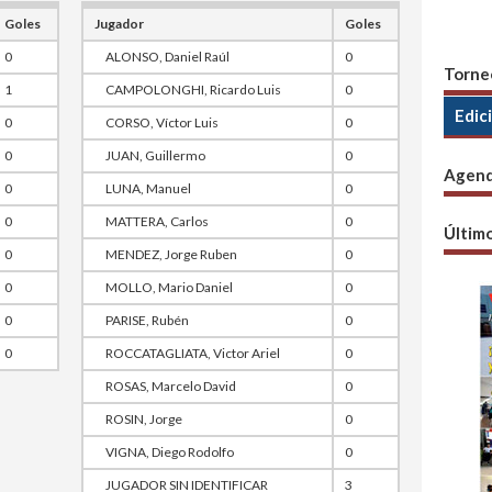
Goles
Jugador
Goles
0
ALONSO, Daniel Raúl
0
Torne
1
CAMPOLONGHI, Ricardo Luis
0
Edic
0
CORSO, Víctor Luis
0
0
JUAN, Guillermo
0
Agen
0
LUNA, Manuel
0
0
MATTERA, Carlos
0
Últim
0
MENDEZ, Jorge Ruben
0
0
MOLLO, Mario Daniel
0
0
PARISE, Rubén
0
0
ROCCATAGLIATA, Victor Ariel
0
ROSAS, Marcelo David
0
ROSIN, Jorge
0
VIGNA, Diego Rodolfo
0
JUGADOR SIN IDENTIFICAR
3