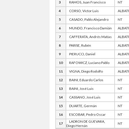
3
RAMOS, Juan Francisco
NT
4
CORSO, Víctor Luis
ALBAT
5
CASADO, Pablo Alejandro
NT
6
MUNDO, Francisco Damián
ALBAT
7
CAFFERATA, Andrés Matías
ALBAT
8
PARISE, Rubén
ALBAT
9
PIERUCCI, Daniel
ALBAT
10
RAFOWICZ, Luciano Pablo
ALBAT
11
VIGNA, Diego Rodolfo
ALBAT
12
BAINI, Eduardo Carlos
NT
13
BAINI, José Luis
NT
14
CASSANO, José Luis
NT
15
DUARTE, Germán
NT
16
ESCOBAR, Pedro Oscar
NT
LADRON DE GUEVARA,
17
NT
Diego Hernán