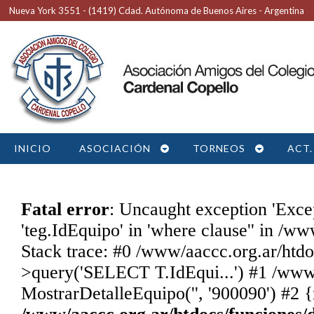
Nueva York 3551 - (1419) Cdad. Autónoma de Buenos Aires - Argentina
INICIO
ASOCIACIÓN
TORNEOS
ACT.
Fatal error
: Uncaught exception 'Exc
'teg.IdEquipo' in 'where clause'' in /w
Stack trace: #0 /www/aaccc.org.ar/htdo
>query('SELECT T.IdEqui...') #1 /www/
MostrarDetalleEquipo('', '900090') #2 