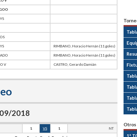
LO V
GOO
YS
Torne
Tabl
ROS
Equi
YS
RIMBANO, Horacio Hernán (11 goles)
Resu
ADO
RIMBANO, Horacio Hernán (11 goles)
O V
CASTRO, Gerardo Damián
Fixt
Tabl
Tabla
neo
Tabl
Tabl
6/09/2018
Otros
1
VS
1
NT
1º T