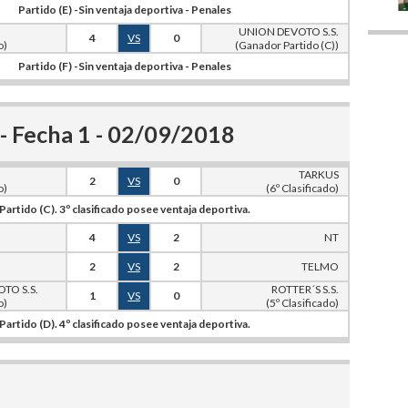
Partido (E) -Sin ventaja deportiva - Penales
UNION DEVOTO S.S.
4
VS
0
o)
(Ganador Partido (C))
Partido (F) -Sin ventaja deportiva - Penales
 Fecha 1 - 02/09/2018
TARKUS
2
VS
0
o)
(6º Clasificado)
Partido (C). 3º clasificado posee ventaja deportiva.
4
VS
2
NT
2
VS
2
TELMO
TO S.S.
ROTTER´S S.S.
1
VS
0
o)
(5º Clasificado)
Partido (D). 4º clasificado posee ventaja deportiva.