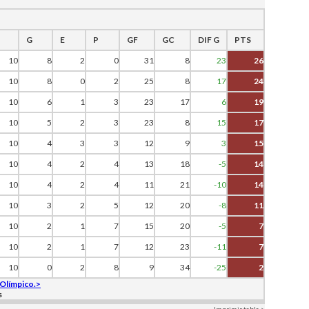
G
E
P
GF
GC
DIF G
PTS
10
8
2
0
31
8
23
26
10
8
0
2
25
8
17
24
10
6
1
3
23
17
6
19
10
5
2
3
23
8
15
17
10
4
3
3
12
9
3
15
10
4
2
4
13
18
-5
14
10
4
2
4
11
21
-10
14
10
3
2
5
12
20
-8
11
10
2
1
7
15
20
-5
7
10
2
1
7
12
23
-11
7
10
0
2
8
9
34
-25
2
 Olímpico.>
s