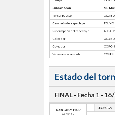
Campeón
COPEL
Subcampeón
MR MA
Tercer puesto
OLD BO
Campeón del repechaje
TELMO
Subcampeón del repechaje
ALBAT
Goleador
OLD BO
Goleador
CORON
Valla menos vencida
COPELL
Estado del tor
FINAL - Fecha 1 - 1
LECHUGA
Dom 23/09 11:30
Cancha 2