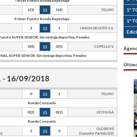
Tercer Puesto Ronda Repechaje
1º T
1(3)
VS
1(4)
TELMO
Primer Puesto Ronde Repechaje
1º T
3
VS
1
UNION DEVOTO S.S.
Edic
Puesto SUPER SENIOR. Sin ventaja deportiva. Penales
3(4)
VS
3(5)
COPELLO V
Agen
INAL SUPER SENIOR. Sin ventaja deportiva. Penales
Últim
1 - 16/09/2018
0
VS
1
TELMO
Rueda Consuelo
0(2)
VS
0(1)
LECHUGA
Rueda Consuelo
OLD BOYS
2
VS
0
o)
(Ganador Partido (D))