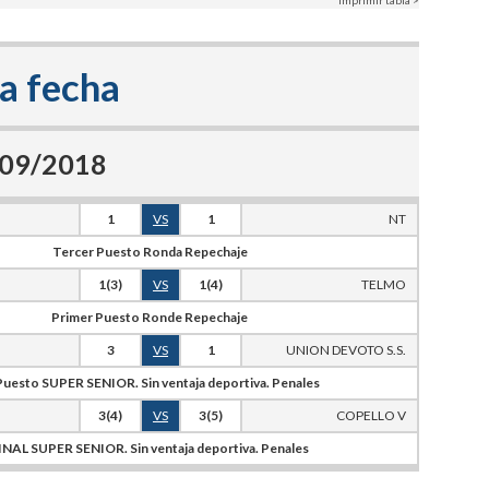
Imprimir tabla >
a fecha
6/09/2018
1
VS
1
NT
Tercer Puesto Ronda Repechaje
1(3)
VS
1(4)
TELMO
Primer Puesto Ronde Repechaje
3
VS
1
UNION DEVOTO S.S.
Puesto SUPER SENIOR. Sin ventaja deportiva. Penales
3(4)
VS
3(5)
COPELLO V
INAL SUPER SENIOR. Sin ventaja deportiva. Penales