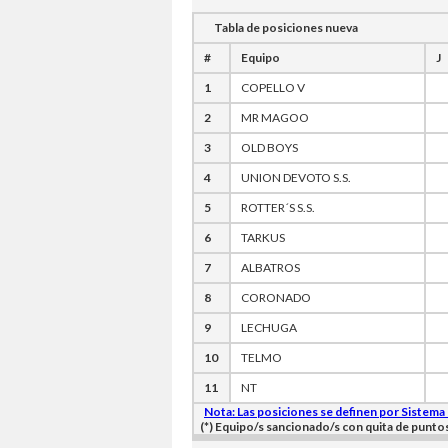
Tabla de posiciones nueva
#
Equipo
J
1
COPELLO V
2
MR MAGOO
3
OLD BOYS
4
UNION DEVOTO S.S.
5
ROTTER´S S.S.
6
TARKUS
7
ALBATROS
8
CORONADO
9
LECHUGA
10
TELMO
11
NT
Nota: Las posiciones se definen por Sistema
(*) Equipo/s sancionado/s con quita de punto