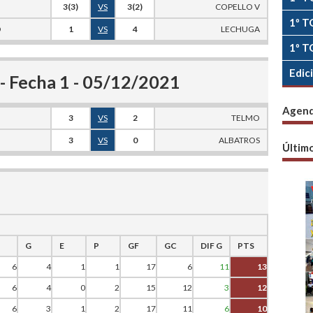
3(3)
VS
3(2)
COPELLO V
1º T
O
1
VS
4
LECHUGA
1º T
Edic
 Fecha 1 - 05/12/2021
Agen
3
VS
2
TELMO
3
VS
0
ALBATROS
Últim
G
E
P
GF
GC
DIF G
PTS
6
4
1
1
17
6
11
13
6
4
0
2
15
12
3
12
6
3
1
2
17
11
6
10