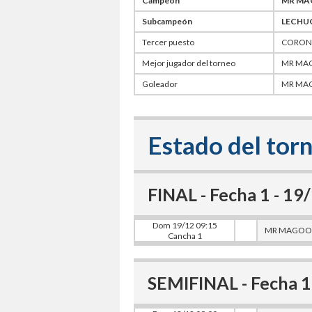
Campeón
MR MA
Subcampeón
LECHU
Tercer puesto
CORON
Mejor jugador del torneo
MR MA
Goleador
MR MA
Estado del tor
FINAL - Fecha 1 - 1
Dom 19/12 09:15
MR MAGOO
Cancha 1
SEMIFINAL - Fecha 1