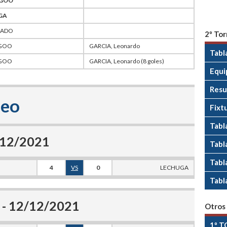
GOO
GA
ADO
2º Tor
GOO
GARCIA, Leonardo
Tabl
GOO
GARCIA, Leonardo (8 goles)
Equi
Resu
neo
Fixt
Tabl
9/12/2021
Tabla
Tabl
4
VS
0
LECHUGA
Tabl
 - 12/12/2021
Otros
1º T