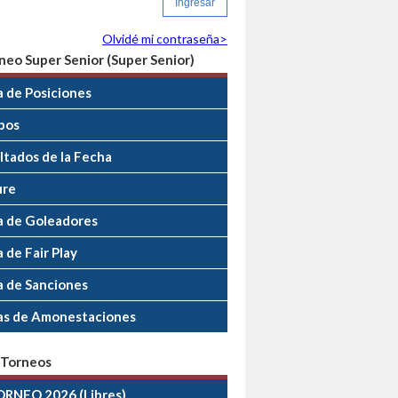
Olvidé mi contraseña>
neo Super Senior (Super Senior)
a de Posiciones
pos
ltados de la Fecha
ure
a de Goleadores
 de Fair Play
a de Sanciones
as de Amonestaciones
 Torneos
ORNEO 2026 (Libres)