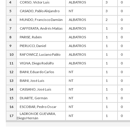
4
CORSO, Víctor Luis
ALBATROS
3
0
5
CASADO, Pablo Alejandro
NT
3
0
6
MUNDO, Francisco Damián
ALBATROS
2
0
7
CAFFERATA, Andrés Matías
ALBATROS
1
0
8
PARISE, Rubén
ALBATROS
1
0
9
PIERUCCI, Daniel
ALBATROS
1
0
10
RAFOWICZ, Luciano Pablo
ALBATROS
1
0
11
VIGNA, Diego Rodolfo
ALBATROS
1
0
12
BAINI, Eduardo Carlos
NT
1
0
13
BAINI, José Luis
NT
1
0
14
CASSANO, José Luis
NT
1
0
15
DUARTE, Germán
NT
1
0
16
ESCOBAR, Pedro Oscar
NT
1
0
LADRON DE GUEVARA,
17
NT
1
0
Diego Hernán