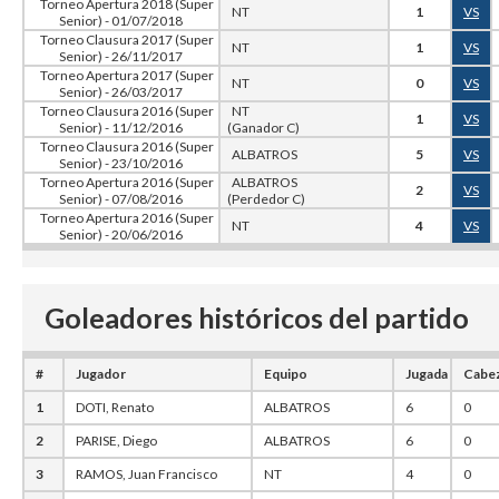
Torneo Apertura 2018 (Super
NT
1
VS
Senior) - 01/07/2018
Torneo Clausura 2017 (Super
NT
1
VS
Senior) - 26/11/2017
Torneo Apertura 2017 (Super
NT
0
VS
Senior) - 26/03/2017
Torneo Clausura 2016 (Super
NT
1
VS
Senior) - 11/12/2016
(Ganador C)
Torneo Clausura 2016 (Super
ALBATROS
5
VS
Senior) - 23/10/2016
Torneo Apertura 2016 (Super
ALBATROS
2
VS
Senior) - 07/08/2016
(Perdedor C)
Torneo Apertura 2016 (Super
NT
4
VS
Senior) - 20/06/2016
Goleadores históricos del partido
#
Jugador
Equipo
Jugada
Cabe
1
DOTI, Renato
ALBATROS
6
0
2
PARISE, Diego
ALBATROS
6
0
3
RAMOS, Juan Francisco
NT
4
0