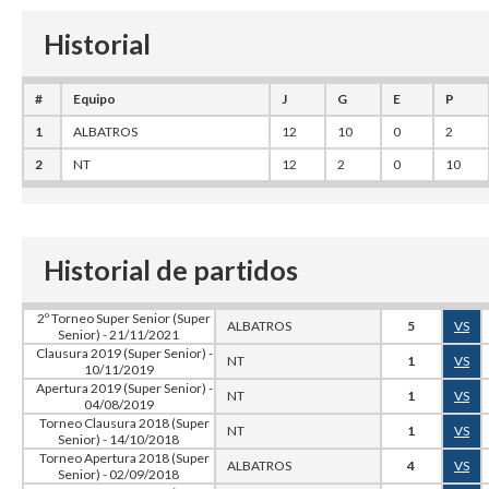
Historial
#
Equipo
J
G
E
P
1
ALBATROS
12
10
0
2
2
NT
12
2
0
10
Historial de partidos
2º Torneo Super Senior (Super
ALBATROS
5
VS
Senior) - 21/11/2021
Clausura 2019 (Super Senior) -
NT
1
VS
10/11/2019
Apertura 2019 (Super Senior) -
NT
1
VS
04/08/2019
Torneo Clausura 2018 (Super
NT
1
VS
Senior) - 14/10/2018
Torneo Apertura 2018 (Super
ALBATROS
4
VS
Senior) - 02/09/2018