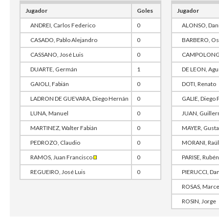
Jugador
Goles
Jugador
ANDREI, Carlos Federico
0
ALONSO, Dani
CASADO, Pablo Alejandro
0
BARBERO, Osc
CASSANO, José Luis
0
CAMPOLONGHI
DUARTE, Germán
1
DE LEON, Agu
GAIOLI, Fabián
0
DOTI, Renato
LADRON DE GUEVARA, Diego Hernán
0
GALIE, Diego P
LUNA, Manuel
0
JUAN, Guille
MARTINEZ, Walter Fabián
0
MAYER, Gusta
PEDROZO, Claudio
0
MORANI, Raúl
RAMOS, Juan Francisco
0
PARISE, Rubén
REGUEIRO, José Luis
0
PIERUCCI, Dan
ROSAS, Marce
ROSIN, Jorge