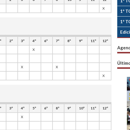
1º T
X
1º T
1º T
Edic
º
2º
3º
4º
6º
7º
8º
9º
11º
12º
Agen
X
Últim
X
X
X
º
3º
4º
5º
6º
8º
9º
10º
11º
12º
X