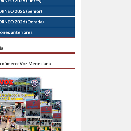
ORNEO 2026 (Libres)
ORNEO 2026 (Senior)
ORNEO 2026 (Dorada)
iones anteriores
da
o número: Voz Menesiana