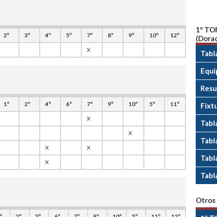
1º TO
2º
3º
4º
5º
7º
8º
9º
10º
12º
(Dora
X
Tabl
Equi
Resu
1º
2º
4º
6º
7º
9º
10º
5º
11º
Fixt
X
Tabl
X
Tabla
X
X
Tabl
X
Tabl
Otros
º
2º
3º
6º
7º
8º
10º
5º
11º
12º