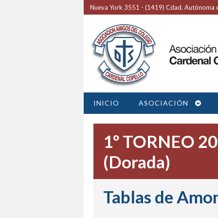
Nueva York 3551 - (1419) Cdad. Autónoma d
INICIO
ASOCIACIÓN
1º TORNEO 202
(Dorada)
Tablas de Amo