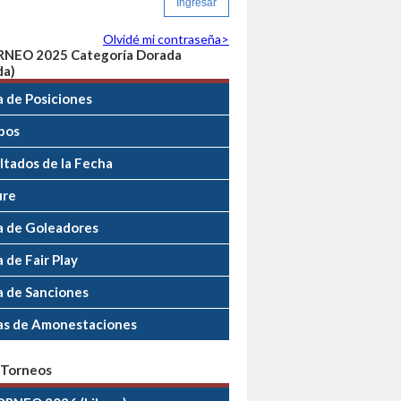
Olvidé mi contraseña>
RNEO 2025 Categoría Dorada
da)
a de Posiciones
pos
ltados de la Fecha
ure
a de Goleadores
 de Fair Play
a de Sanciones
as de Amonestaciones
 Torneos