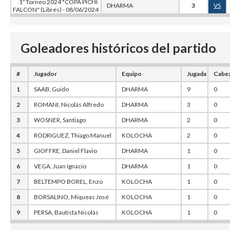
1º Torneo 2024 "COPA PICHI
DHARMA
3
VS
FALCON" (Libres) - 08/06/2024
Goleadores históricos del partido
#
Jugador
Equipo
Jugada
Cabe
1
SAAB, Guido
DHARMA
9
0
2
ROMANI, Nicolás Alfredo
DHARMA
3
0
3
WOSNER, Santiago
DHARMA
2
0
4
RODRIGUEZ, Thiago Manuel
KOLOCHA
2
0
5
GIOFFRE, Daniel Flavio
DHARMA
1
0
6
VEGA, Juan Ignacio
DHARMA
1
0
7
BELTEMPO BOREL, Enzo
KOLOCHA
1
0
8
BORSALINO, Miqueas José
KOLOCHA
1
0
9
PERSA, Bautista Nicolás
KOLOCHA
1
0