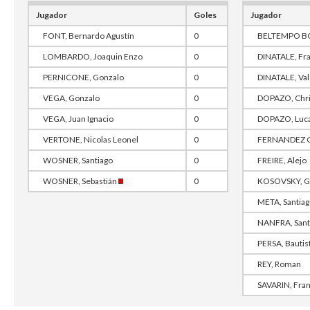
Jugador
Goles
Jugador
FONT, Bernardo Agustín
0
BELTEMPO BO
LOMBARDO, Joaquin Enzo
0
DINATALE, Fra
PERNICONE, Gonzalo
0
DINATALE, Val
VEGA, Gonzalo
0
DOPAZO, Chri
VEGA, Juan Ignacio
0
DOPAZO, Luca
VERTONE, Nicolas Leonel
0
FERNANDEZ CO
WOSNER, Santiago
0
FREIRE, Alejo
WOSNER, Sebastián
0
KOSOVSKY, G
META, Santia
NANFRA, Sant
PERSA, Bautis
REY, Roman
SAVARIN, Fran