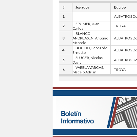
#
Jugador
Equipo
1
ALBATROS Do
EPUMER, Juan
2
TROYA
Carlos
BLANCO
3
ANDREASEN, Antonio
ALBATROS Do
Marcelo
BOCCIO, Leonardo
4
ALBATROS Do
Ernesto
SLUGER, Nicolas
5
ALBATROS Do
David
VARELA VARGAS,
6
TROYA
Macelo Adrián