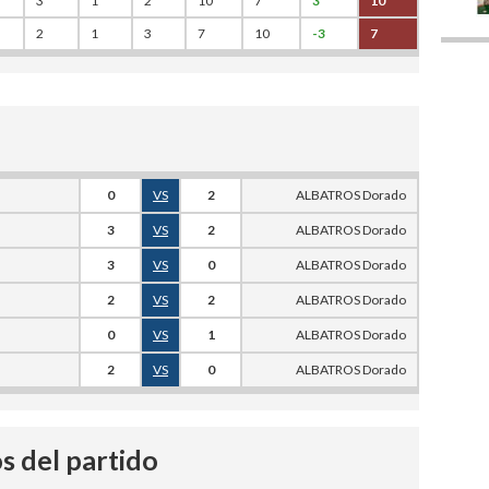
3
1
2
10
7
3
10
2
1
3
7
10
-3
7
0
VS
2
ALBATROS Dorado
3
VS
2
ALBATROS Dorado
3
VS
0
ALBATROS Dorado
2
VS
2
ALBATROS Dorado
0
VS
1
ALBATROS Dorado
2
VS
0
ALBATROS Dorado
s del partido