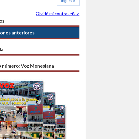
Olvidé mi contraseña>
os
iones anteriores
da
o número: Voz Menesiana