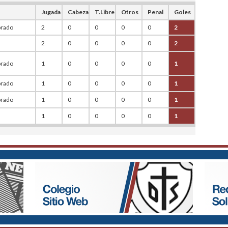
Jugada
Cabeza
T.Libre
Otros
Penal
Goles
rado
2
0
0
0
0
2
2
0
0
0
0
2
rado
1
0
0
0
0
1
rado
1
0
0
0
0
1
rado
1
0
0
0
0
1
1
0
0
0
0
1