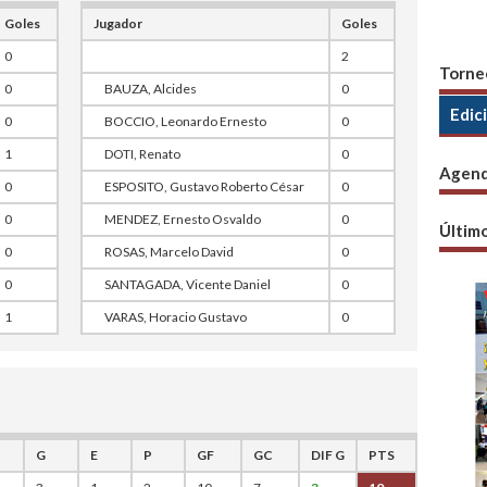
Goles
Jugador
Goles
0
2
Torne
0
BAUZA, Alcides
0
Edic
0
BOCCIO, Leonardo Ernesto
0
1
DOTI, Renato
0
Agen
0
ESPOSITO, Gustavo Roberto César
0
0
MENDEZ, Ernesto Osvaldo
0
Últim
0
ROSAS, Marcelo David
0
0
SANTAGADA, Vicente Daniel
0
1
VARAS, Horacio Gustavo
0
G
E
P
GF
GC
DIF G
PTS