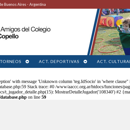
e Buenos Aires - Argentina
TORNEOS
ACT. DEPORTIVAS
ACT. CULTURA
ption' with message 'Unknown column 'teg.IdSocio' in 'where clause'' 
atabase.php:59 Stack trace: #0 /www/aaccc.org.ar/htdocs/funciones/
docs/t_jugador_detalle.php(15): MostrarDetalleJugador('108340') #2 {m
/database.php
on line
59