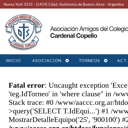
Nueva York 3551 - (1419) Cdad. Autónoma de Buenos Aires - Argentina
INICIO
ASOCIACIÓN
TORNEOS
ACT.
Fatal error
: Uncaught exception 'Exc
'teg.IdTorneo' in 'where clause'' in /w
Stack trace: #0 /www/aaccc.org.ar/htdo
>query('SELECT T.IdEqui...') #1 /www/
MostrarDetalleEquipo('25', '900100') #