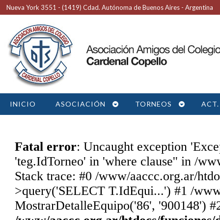
Nueva York 3551 - (1419) Cdad. Autónoma de Buenos Aires - Argentina
INICIO
ASOCIACIÓN
TORNEOS
ACT.
Fatal error
: Uncaught exception 'Exc
'teg.IdTorneo' in 'where clause'' in /w
Stack trace: #0 /www/aaccc.org.ar/htdo
>query('SELECT T.IdEqui...') #1 /www/
MostrarDetalleEquipo('86', '900148') #